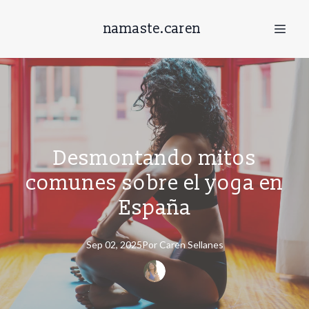
namaste.caren
Desmontando mitos
comunes sobre el yoga en
España
Sep 02, 2025
Por
Caren
Sellanes